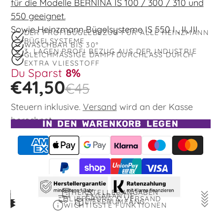
für die Modelle BERNINA IS 100 / 300 / 310 und
550 geeignet.
Sowie Heinzmann Bügelsysteme IS 550 I , II, III
DER PROFIBÜGELBEZUG FÜR ALLE HEINZMANN
BÜGELSYSTEME
WASCHBAR BIS 30°
3. LAGEN PROFI BEZUG AUS DER INDUSTRIE
GLEICHMÄSSIGE DAMPFDURCHLASS DURCH E
XTRA VLIESSTOFF
Du Sparst
8%
€41,50
€45
Steuern inklusive.
Versand
wird an der Kasse
berechnet.
IN DEN WARENKORB LEGEN
HERSTELLERANGABEN
GARANTIE
LIEFERUNG & VERSAND
LIEFERUMFANG
Nähmaschinen Service Heinzmann
WICHTIGSTE FUNKTIONEN
Bügelbezug 120 x 40 cm
Der Bezug setzt sich aus 3 Lagen zusammen.
Daimlerstr. 2